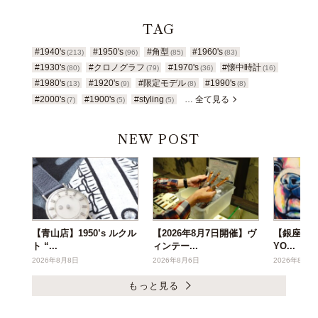
TAG
#1940's
#1950's
#角型
#1960's
(213)
(96)
(85)
(83)
#1930's
#クロノグラフ
#1970's
#懐中時計
(80)
(79)
(36)
(16)
#1980's
#1920's
#限定モデル
#1990's
(13)
(9)
(8)
(8)
#2000's
#1900's
#styling
… 全て見る
(7)
(5)
(5)
NEW POST
【青山店】1950’s ルクル
【2026年8月7日開催】ヴ
【銀座・BA
ト “...
ィンテー...
YO...
2026年8月8日
2026年8月6日
2026年8月5
もっと見る