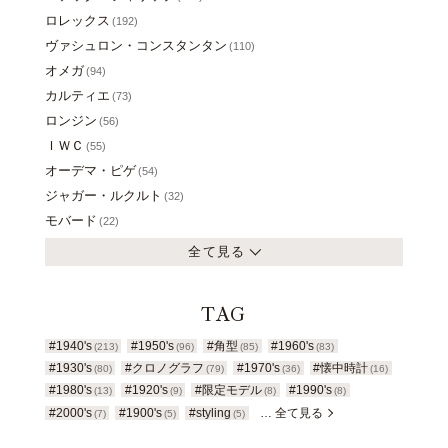
ロレックス
(192)
ヴァシュロン・コンスタンタン
(110)
オメガ
(94)
カルティエ
(73)
ロンジン
(56)
ＩＷＣ
(55)
オーデマ・ピゲ
(54)
ジャガー・ルクルト
(32)
モバード
(22)
全て見る
TAG
#1940's
#1950's
#角型
#1960's
(213)
(96)
(85)
(83)
#1930's
#クロノグラフ
#1970's
#懐中時計
(80)
(79)
(36)
(16)
#1980's
#1920's
#限定モデル
#1990's
(13)
(9)
(8)
(8)
#2000's
#1900's
#styling
… 全て見る
(7)
(5)
(5)