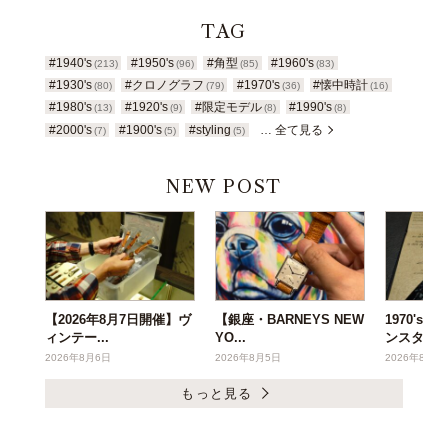
TAG
#1940's
#1950's
#角型
#1960's
(213)
(96)
(85)
(83)
#1930's
#クロノグラフ
#1970's
#懐中時計
(80)
(79)
(36)
(16)
#1980's
#1920's
#限定モデル
#1990's
(13)
(9)
(8)
(8)
#2000's
#1900's
#styling
… 全て見る
(7)
(5)
(5)
NEW POST
【2026年8月7日開催】ヴ
【銀座・BARNEYS NEW
1970's
ィンテー...
YO...
ンスタ...
2026年8月6日
2026年8月5日
2026年8月3
もっと見る